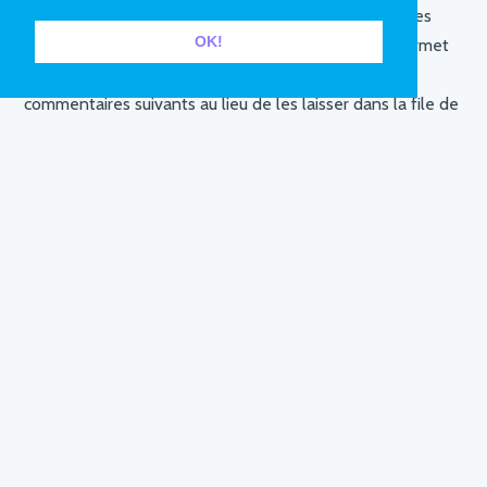
Si vous laissez un commentaire, le commentaire et ses
OK!
métadonnées sont conservés indéfiniment. Cela permet
de reconnaître et approuver automatiquement les
commentaires suivants au lieu de les laisser dans la file de
modération.
Pour les utilisateurs et utilisatrices qui s’enregistrent sur
notre site (si cela est possible), nous stockons également
les données personnelles indiquées dans leur profil. Tous
les utilisateurs et utilisatrices peuvent voir, modifier ou
supprimer leurs informations personnelles à tout moment
(à l’exception de leur nom d’utilisateur·ice). Les
gestionnaires du site peuvent aussi voir et modifier ces
informations.
LES DROITS QUE VOUS AVEZ