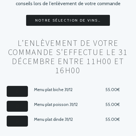
conseils lors de l’enlèvement de votre commande
NOTRE SÉLECTION DE VINS…
L’ENLÈVEMENT DE VOTRE
COMMANDE S’EFFECTUE LE 31
DÉCEMBRE ENTRE 11H00 ET
16H00
quantité
Menu plat biche 31/12
55.00
€
de
Menu
quantité
Menu plat poisson 31/12
55.00
€
plat
de
biche
Menu
quantité
Menu plat dinde 31/12
55.00
€
31/12
plat
de
poisson
Menu