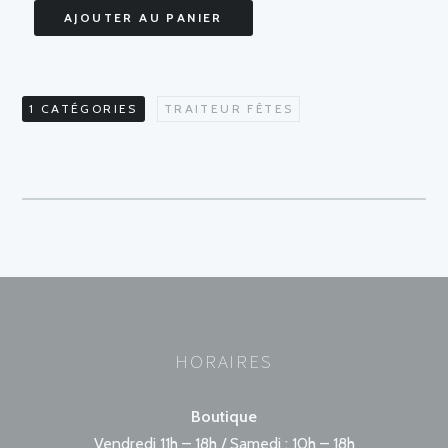
31/12
plat
AJOUTER AU PANIER
dinde
31/12
1 CATÉGORIES
TRAITEUR FÊTES
HORAIRES
Boutique
Vendredi 11h – 18h / Samedi : 10h – 18h