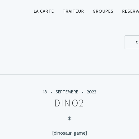
LA CARTE
TRAITEUR
GROUPES
RÉSERV
NAVIGATION
PRINCIPALE
C
18
SEPTEMBRE
2022
DINO2
✻
[dinosaur-game]