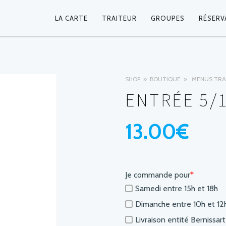
LA CARTE
TRAITEUR
GROUPES
RÉSERV
NAVIGATION
PRINCIPALE
SHOP
BOUTIQUE
MENUS TRA
ENTRÉE 5/
13.00
€
Je commande pour
*
Samedi entre 15h et 18h
Dimanche entre 10h et 12
Livraison entité Bernissar