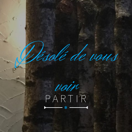
D
ésolé de vous
voir
PARTIR
✻