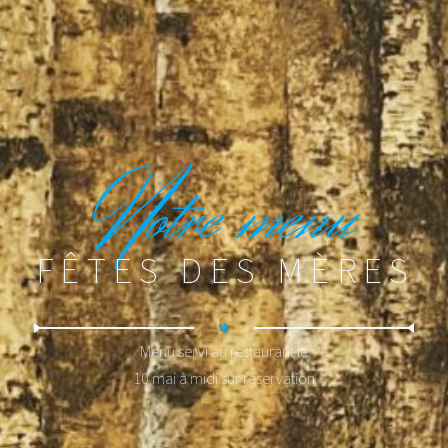
N
otre menu
FÊTES DES MÈRES
✻
Menu servi au restaurant le
10 mai à midi sur réservation