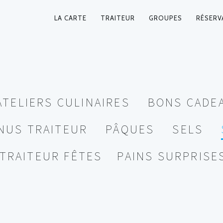
LA CARTE
TRAITEUR
GROUPES
RÉSERV
NAVIGATION
PRINCIPALE
ATELIERS CULINAIRES
BONS CADE
NUS TRAITEUR
PÂQUES
SELS
TRAITEUR FÊTES
PAINS SURPRISE